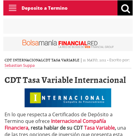
Toggle
Deposito a Termino
navigation
CDT INTERNACIONAL
CDT TASA VARIABLE
|
31 MAYO, 2011
-
Escrito por:
Sebastian Suppa
CDT Tasa Variable Internacional
En lo que respecta a Certificados de Depósito a
Termino que ofrece
Internacional Compañía
Financiera
, resta hablar de su CDT
Tasa Variable
,
una
de las tres opciones de inversión que presenta esta