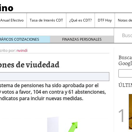
ino
 Anual Efectivo
Tasa de Interés CDT
¿Qué es CDT?
DTF Hoy
Notas d
Busca
RÁFICOS COTIZACIONES
FINANZAS PERSONALES
crito por:
nvindi
Busca
ones de viudedad
Goog
ÚLTI
sistema de pensiones ha sido aprobada por el
ran a los depósitos en 2024
octubre 25, 2024
é te interesa conocerlo
octubre 11, 2024
votos a favor, 104 en contra y 61 abstenciones,
a refugio de muchos inversores
marzo 27, 2023
indicatos para incluir nuevas medidas.
nes de viudedad
marzo 16, 2023