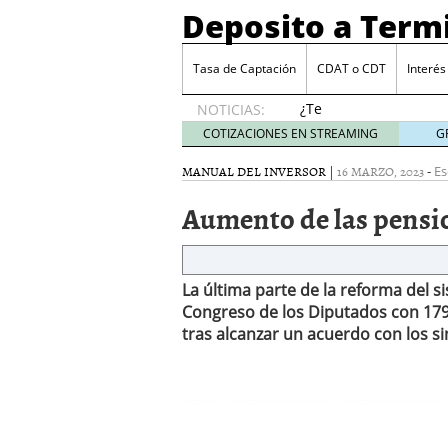
Deposito a Term
Tasa de Captación
CDAT o CDT
Interés
¿Te
NOTICIAS:
merece
COTIZACIONES EN STREAMING
G
la pena
el oro
MANUAL DEL INVERSOR
|
16 MARZO, 2023
-
Es
como
Aumento de las pensi
valor
refugio?
octubre
31, 2024
La última parte de la reforma del 
Tres productos que supe
Kakebo: qué es y por qu
Congreso de los Diputados con 179 
Bitcoin: la criptomoned
tras alcanzar un acuerdo con los s
Aumento de las pensio