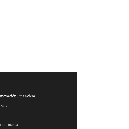
nnovación Financiera
zas 2.0
 de Finanzas