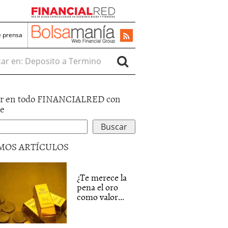
e prensa
r en:
r en todo FINANCIALRED con
le
MOS ARTÍCULOS
¿Te merece la
pena el oro
como valor...