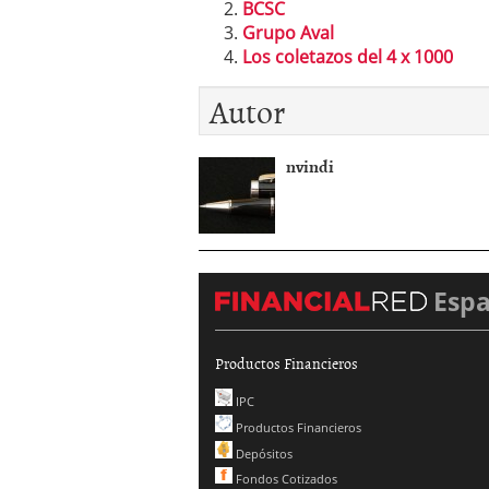
BCSC
Grupo Aval
Los coletazos del 4 x 1000
Autor
nvindi
Esp
Productos Financieros
IPC
Productos Financieros
Depósitos
Fondos Cotizados