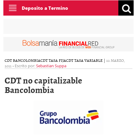
Toggle
Deposito a Termino
navigation
CDT BANCOLOMBIA
CDT TASA FIJA
CDT TASA VARIABLE
|
22 MARZO,
2011
-
Escrito por:
Sebastian Suppa
CDT no capitalizable
Bancolombia