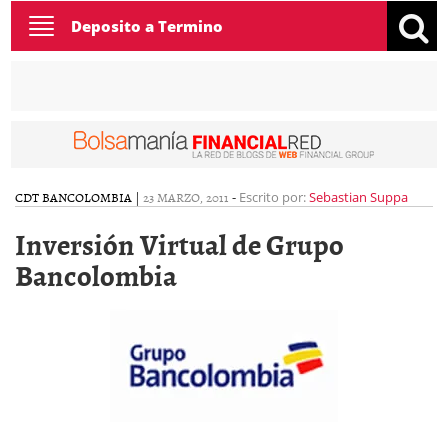
Toggle
Deposito a Termino
navigation
CDT BANCOLOMBIA
|
23 MARZO, 2011
-
Escrito por:
Sebastian Suppa
Inversión Virtual de Grupo
Bancolombia