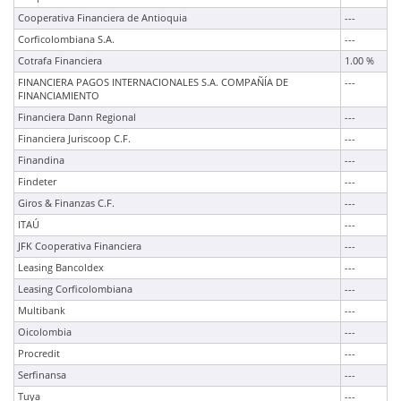
Cooperativa Financiera de Antioquia
---
Corficolombiana S.A.
---
Cotrafa Financiera
1.00 %
FINANCIERA PAGOS INTERNACIONALES S.A. COMPAÑÍA DE
---
FINANCIAMIENTO
Financiera Dann Regional
---
Financiera Juriscoop C.F.
---
Finandina
---
Findeter
---
Giros & Finanzas C.F.
---
ITAÚ
---
JFK Cooperativa Financiera
---
Leasing Bancoldex
---
Leasing Corficolombiana
---
Multibank
---
Oicolombia
---
Procredit
---
Serfinansa
---
Tuya
---