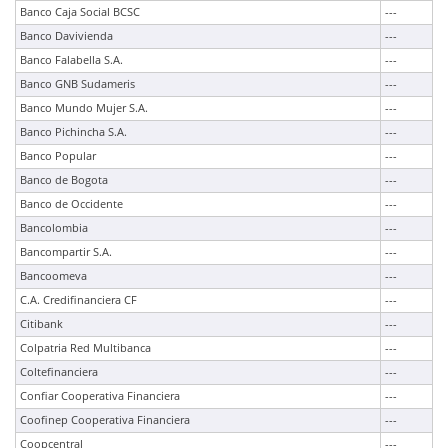
Banco Caja Social BCSC
---
Banco Davivienda
---
Banco Falabella S.A.
---
Banco GNB Sudameris
---
Banco Mundo Mujer S.A.
---
Banco Pichincha S.A.
---
Banco Popular
---
Banco de Bogota
---
Banco de Occidente
---
Bancolombia
---
Bancompartir S.A.
---
Bancoomeva
---
C.A. Credifinanciera CF
---
Citibank
---
Colpatria Red Multibanca
---
Coltefinanciera
---
Confiar Cooperativa Financiera
---
Coofinep Cooperativa Financiera
---
Coopcentral
---