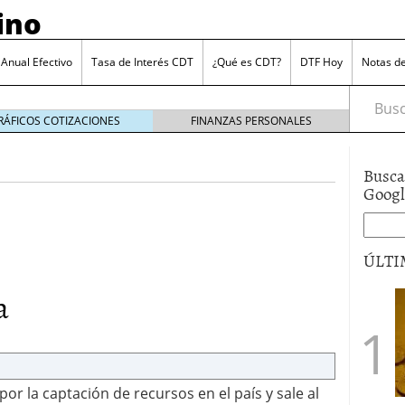
ino
 Anual Efectivo
Tasa de Interés CDT
¿Qué es CDT?
DTF Hoy
Notas d
Busca
RÁFICOS COTIZACIONES
FINANZAS PERSONALES
Busca
Goog
ÚLTI
ran a los depósitos en 2024
octubre 25, 2024
é te interesa conocerlo
octubre 11, 2024
a
a refugio de muchos inversores
marzo 27, 2023
nes de viudedad
marzo 16, 2023
r la captación de recursos en el país y sale al