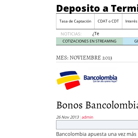
Deposito a Term
Tasa de Captación
CDAT o CDT
Interés
¿Te
NOTICIAS:
merece
COTIZACIONES EN STREAMING
G
la pena
el oro
MES:
NOVIEMBRE 2013
como
valor
refugio?
octubre
31, 2024
Tres productos que supe
Kakebo: qué es y por qu
Bonos Bancolombi
Bitcoin: la criptomoned
Aumento de las pensio
26 Nov 2013
admin
Bancolombia apuesta una vez más po