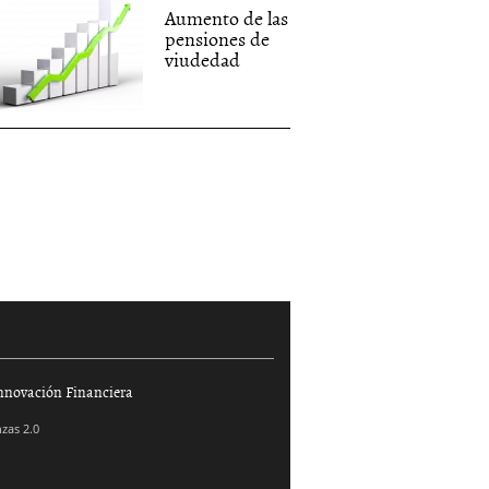
Aumento de las
pensiones de
viudedad
nnovación Financiera
zas 2.0