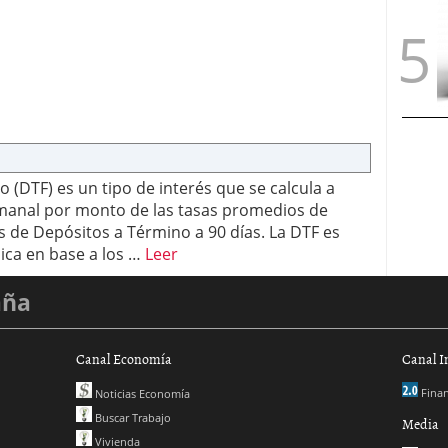
o (DTF) es un tipo de interés que se calcula a
manal por monto de las tasas promedios de
os de Depósitos a Término a 90 días. La DTF es
lica en base a los …
Leer
aña
Canal Economía
Canal I
Finan
Noticias Economía
Buscar Trabajo
Media
Vivienda