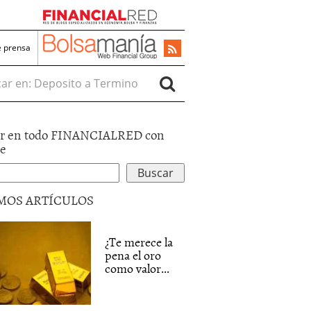
e prensa
r en:
r en todo FINANCIALRED con
le
MOS ARTÍCULOS
¿Te merece la
pena el oro
como valor...